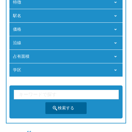
特徴
駅名
価格
沿線
占有⾯積
学区