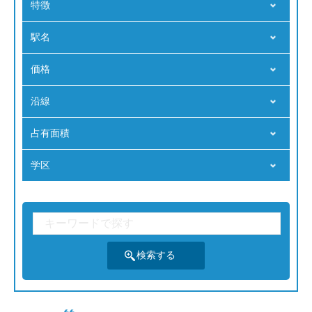
特徴
駅名
価格
沿線
占有⾯積
学区