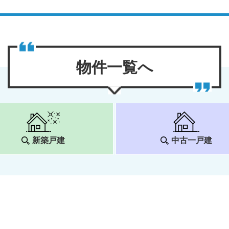
物件⼀覧へ
新築戸建
中古一戸建