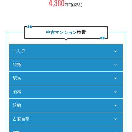
4,380
万円(税込)
中古マンション
検索
エリア
特徴
駅名
価格
沿線
占有⾯積