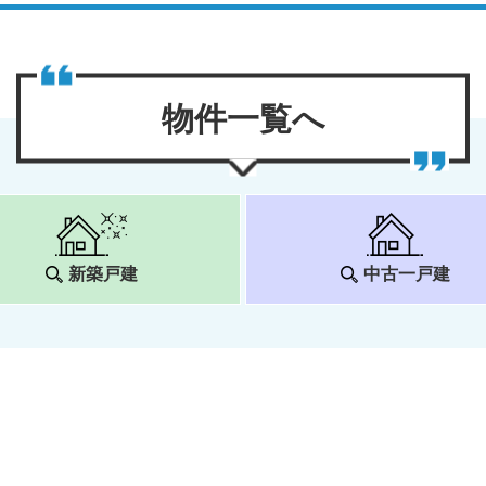
物件⼀覧へ
新築戸建
中古一戸建