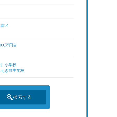
港南区
000万円台
中川小学校
もえぎ野中学校