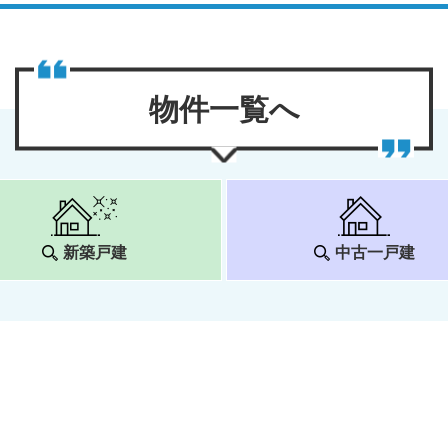
物件⼀覧へ
新築戸建
中古一戸建