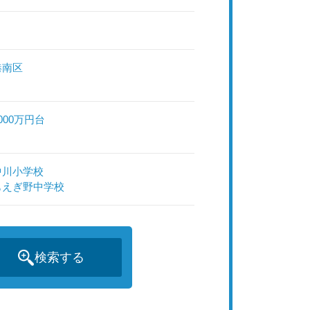
港南区
000万円台
中川小学校
もえぎ野中学校