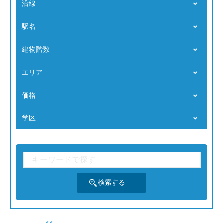
沿線
駅名
建物階数
エリア
価格
学区