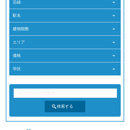
沿線
駅名
建物階数
エリア
価格
学区