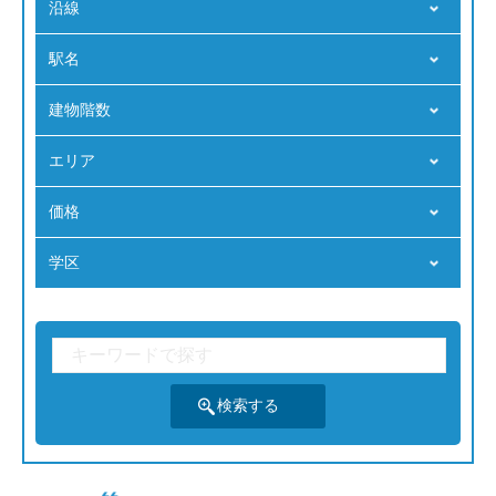
沿線
駅名
建物階数
エリア
価格
学区