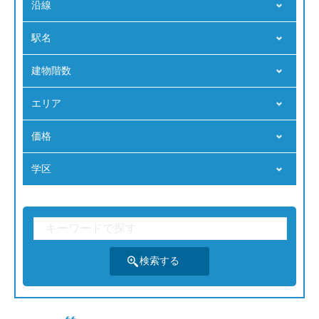
沿線
駅名
建物階数
エリア
価格
学区