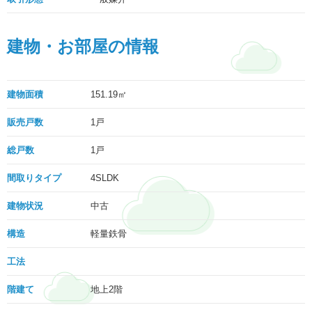
建物・お部屋の情報
建物面積
151.19㎡
販売戸数
1戸
総戸数
1戸
間取りタイプ
4SLDK
建物状況
中古
構造
軽量鉄骨
工法
階建て
地上2階