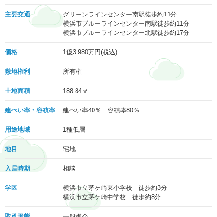
主要交通
グリーンラインセンター南駅徒歩約11分
横浜市ブルーラインセンター南駅徒歩約11分
横浜市ブルーラインセンター北駅徒歩約17分
価格
1億3,980
万円(税込)
敷地権利
所有権
土地面積
188.84㎡
建ぺい率・容積率
建ぺい率40％ 容積率80％
用途地域
1種低層
地目
宅地
入居時期
相談
学区
横浜市立茅ヶ崎東小学校 徒歩約3分
横浜市立茅ケ崎中学校 徒歩約8分
取引形態
一般媒介