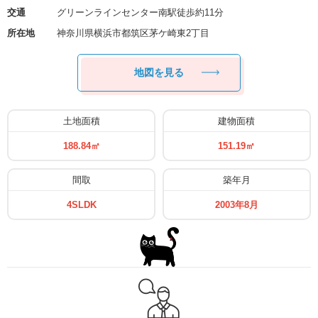
交通
グリーンラインセンター南駅徒歩約11分
所在地
神奈川県横浜市都筑区茅ケ崎東2丁目
地図を⾒る
⼟地⾯積
建物⾯積
188.84㎡
151.19㎡
間取
築年月
4SLDK
2003年8月