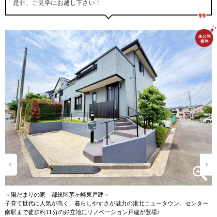
是非、ご見学にお越し下さい！
～陽だまりの家 都筑区茅ヶ崎東戸建～
・
子育て世代に人気が高く、暮らしやすさが魅力の港北ニュータウン。センター
シ
南駅まで徒歩約11分の好立地にリノベーション戸建が登場♪