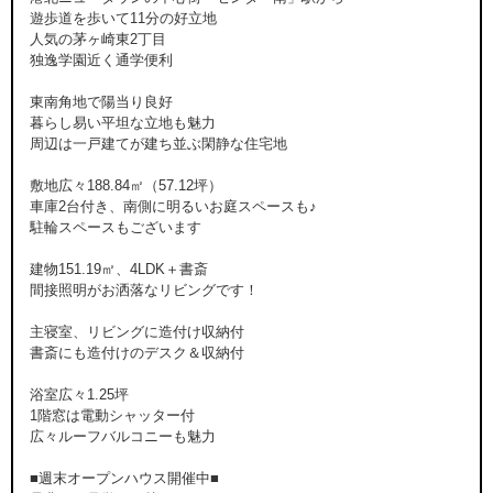
遊歩道を歩いて11分の好立地
人気の茅ヶ崎東2丁目
独逸学園近く通学便利
東南角地で陽当り良好
暮らし易い平坦な立地も魅力
周辺は一戸建てが建ち並ぶ閑静な住宅地
敷地広々188.84㎡（57.12坪）
車庫2台付き、南側に明るいお庭スペースも♪
駐輪スペースもございます
建物151.19㎡、4LDK＋書斎
間接照明がお洒落なリビングです！
主寝室、リビングに造付け収納付
書斎にも造付けのデスク＆収納付
浴室広々1.25坪
1階窓は電動シャッター付
広々ルーフバルコニーも魅力
■週末オープンハウス開催中■