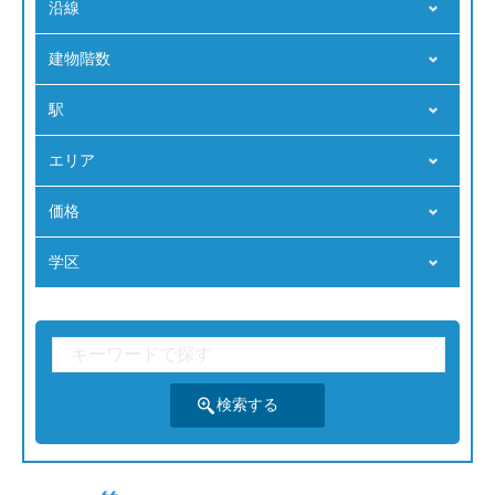
沿線
建物階数
駅
エリア
価格
学区