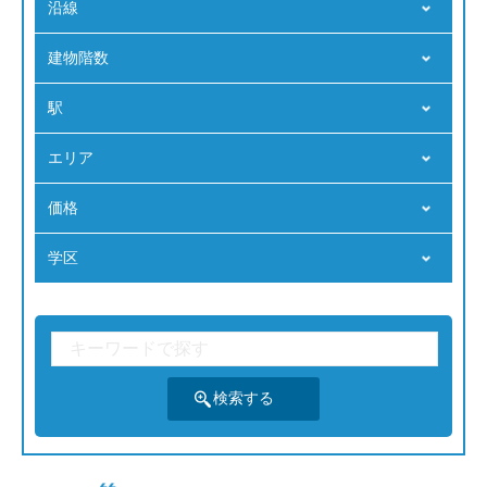
沿線
建物階数
駅
エリア
価格
学区