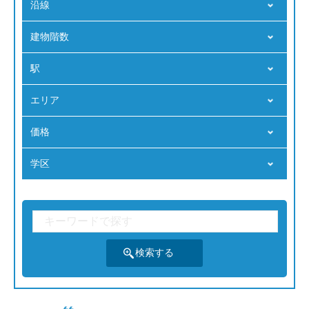
沿線
建物階数
駅
エリア
価格
学区