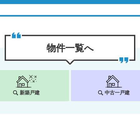
物件⼀覧へ
新築戸建
中古一戸建