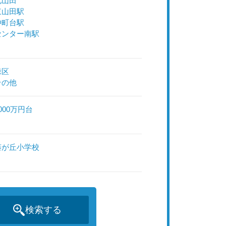
北山田
東山田駅
仲町台駅
センター南駅
緑区
その他
000万円台
藤が丘小学校