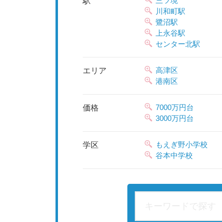
三ツ境
駅
川和町駅
鷺沼駅
上永谷駅
センター北駅
高津区
エリア
港南区
7000万円台
価格
3000万円台
もえぎ野小学校
学区
谷本中学校