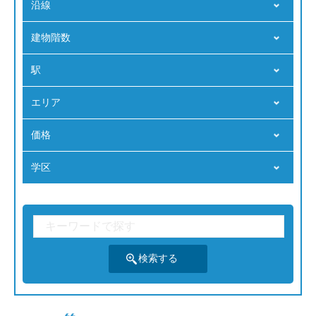
沿線
建物階数
駅
エリア
価格
学区