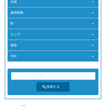
沿線
建物階数
駅
エリア
価格
学区