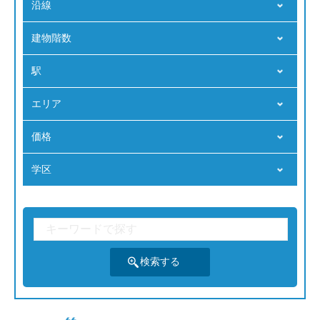
沿線
建物階数
駅
エリア
価格
学区