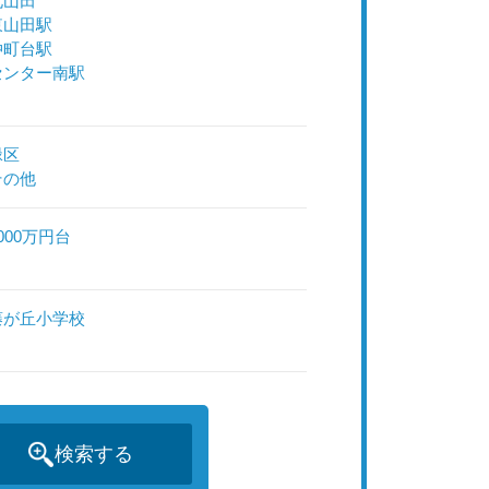
北山田
東山田駅
仲町台駅
センター南駅
緑区
その他
000万円台
藤が丘小学校