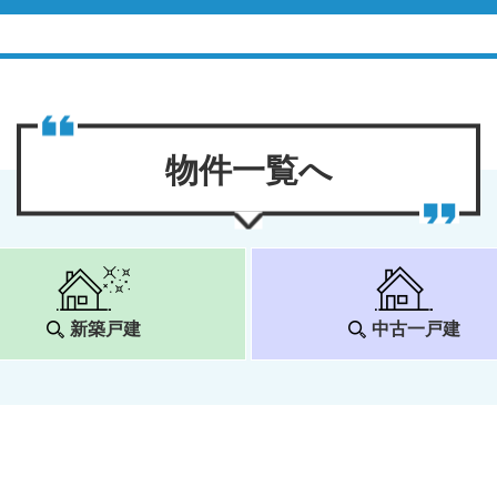
物件⼀覧へ
新築戸建
中古一戸建