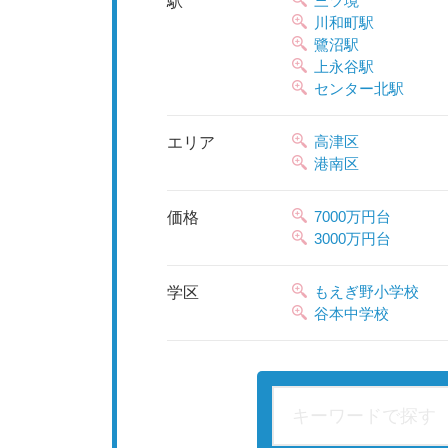
三ツ境
駅
川和町駅
鷺沼駅
上永谷駅
センター北駅
高津区
エリア
港南区
7000万円台
価格
3000万円台
もえぎ野小学校
学区
谷本中学校