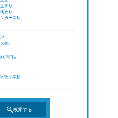
北山田
東山田駅
仲町台駅
センター南駅
緑区
その他
000万円台
藤が丘小学校