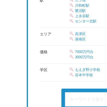
三ツ境
駅
川和町駅
鷺沼駅
上永谷駅
センター北駅
高津区
エリア
港南区
7000万円台
価格
3000万円台
もえぎ野小学校
学区
谷本中学校