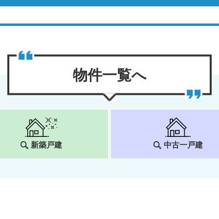
物件⼀覧へ
新築戸建
中古一戸建