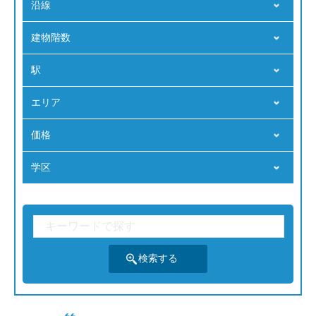
沿線
建物階数
駅
エリア
価格
学区