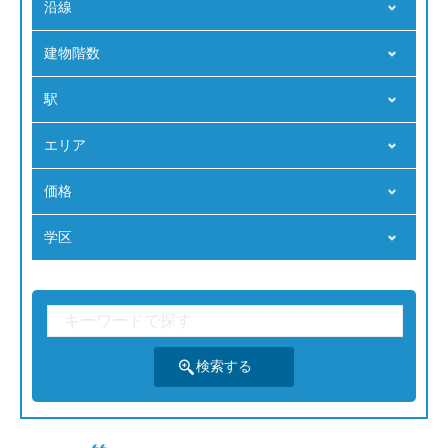
沿線
建物階数
駅
エリア
価格
学区