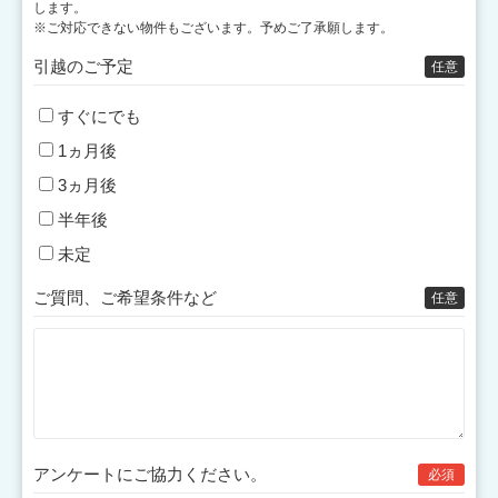
します。
※ご対応できない物件もございます。予めご了承願します。
引越のご予定
任意
すぐにでも
1ヵ月後
3ヵ月後
半年後
未定
ご質問、ご希望条件など
任意
アンケートにご協力
ください。
必須