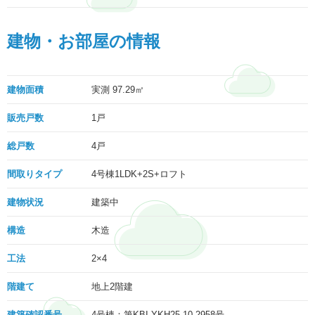
建物・お部屋の情報
建物面積
実測 97.29㎡
販売戸数
1戸
総戸数
4戸
間取りタイプ
4号棟1LDK+2S+ロフト
建物状況
建築中
構造
木造
工法
2×4
階建て
地上2階建
建築確認番号
4号棟：第KBI-YKH25-10-2958号