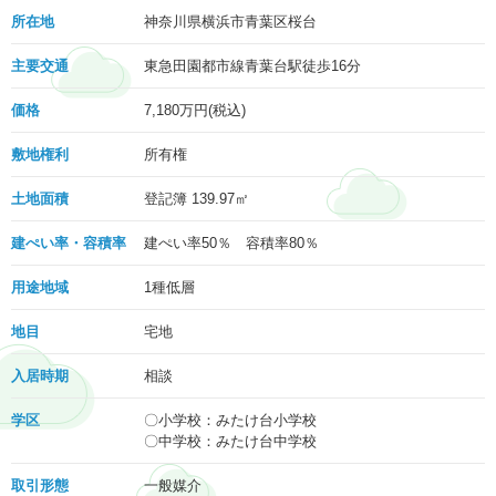
所在地
神奈川県横浜市青葉区桜台
主要交通
東急田園都市線青葉台駅徒歩16分
価格
7,180
万円(税込)
敷地権利
所有権
土地面積
登記簿 139.97㎡
建ぺい率・容積率
建ぺい率50％ 容積率80％
用途地域
1種低層
地目
宅地
入居時期
相談
学区
〇小学校：みたけ台小学校
〇中学校：みたけ台中学校
取引形態
一般媒介