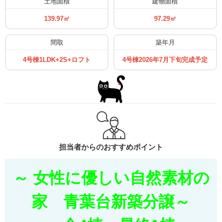
⼟地⾯積
建物⾯積
139.97㎡
97.29㎡
間取
築年月
4号棟1LDK+2S+ロフト
4号棟2026年7月下旬完成予定
担当者からのおすすめポイント
～ 女性に優しい自然素材の
家 青葉台新築分譲～